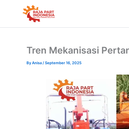
Skip
to
content
Tren Mekanisasi Pertan
By
Anisa
/
September 16, 2025