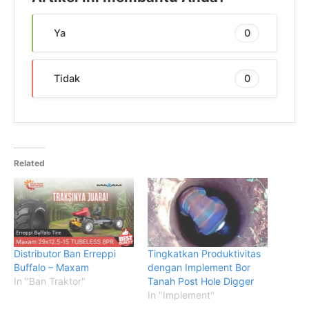
Ya
0
Tidak
0
Related
Distributor Ban Erreppi
Tingkatkan Produktivitas
Buffalo – Maxam
dengan Implement Bor
In "Ban Traktor"
Tanah Post Hole Digger
In "Implement"