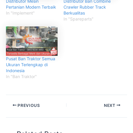
Distributor Mesin
Distributor Ban Combine
Pertanian Modern Terbaik
Crawler Rubber Track
In "Implement"
Berkualitas
In "Spareparts"
Pusat Ban Traktor Semua
Ukuran Terlengkap di
Indonesia
In "Ban Traktor"
PREVIOUS
NEXT