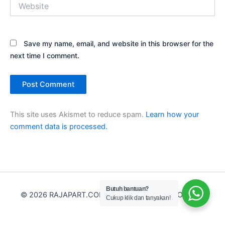
Website
Save my name, email, and website in this browser for the
next time I comment.
This site uses Akismet to reduce spam.
Learn how your
comment data is processed.
Butuh bantuan?
© 2026 RAJAPART.COM - PT RAJA PART INDONESIA
Cukup klik dan tanyakan!