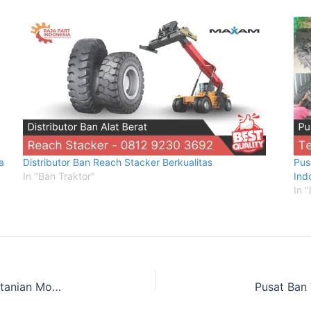
a
Distributor Ban Reach Stacker Berkualitas
Pus
In "Ban Traktor"
Ind
In 
Dealer Resmi Shaktiman Indonesia – Solusi Pertanian Modern
Pusat Ban 