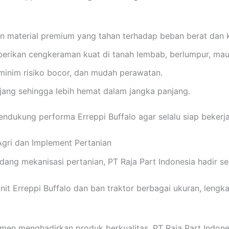
n material premium yang tahan terhadap beban berat dan k
berikan cengkeraman kuat di tanah lembab, berlumpur, mau
 minim risiko bocor, dan mudah perawatan.
njang sehingga lebih hemat dalam jangka panjang.
ndukung performa Erreppi Buffalo agar selalu siap bekerja
 Agri dan Implement Pertanian
ng mekanisasi pertanian, PT Raja Part Indonesia hadir se
it Erreppi Buffalo dan ban traktor berbagai ukuran, leng
tmen menghadirkan produk berkualitas, PT Raja Part Indones