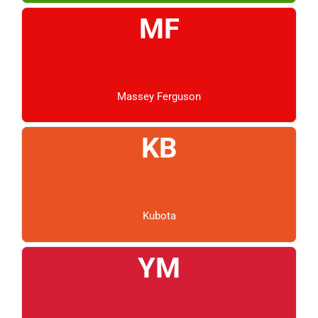
MF
Massey Ferguson
KB
Kubota
YM