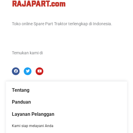
RAJAPART.com
Toko online Spare Part Traktor terlengkap di Indonesia.
Temukan kami di
F
T
Y
a
w
o
c
i
u
e
t
t
b
t
u
o
e
b
Tentang
o
r
e
k
Panduan
Layanan Pelanggan
Kami siap melayani Anda