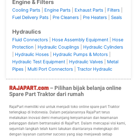
Engine & Filters
Cooling Parts
|
Engine Parts
|
Exhaust Parts
|
Filters
|
Fuel Delivery Pats
|
Pre Cleaners
|
Pre Heaters
|
Seals
Hydraulics
Fluid Connectors
|
Hose Assembly Equipment
|
Hose
Protection
|
Hydraulic Couplings
|
Hydraulic Cylinders
|
Hydraulic Hoses
|
Hydraulic Pumps & Motors
|
Hydraulic Test Equipment
|
Hydraulic Valves
|
Metal
Pipes
|
Multi Port Connectors
|
Tractor Hydraulic
– Pilihan bijak belanja online
RAJAPART.com
Spare Part Traktor dari rumah
RajaPart memiliki visi untuk menjadi toko online spare part Traktor
terlengkap di Indonesia. Dalam perjalanannya RajaPart terus
melakukan inovasi demi menunjang kenyamanan dan keamanan
pelanggan dalam bertransaksi di RajaPart. Dalam mencapai visi kami,
sejumlah langkah telah kami lakukan diantaranya melengkapi diri
dengan layanan
customer success
yang siap menjawab setiap