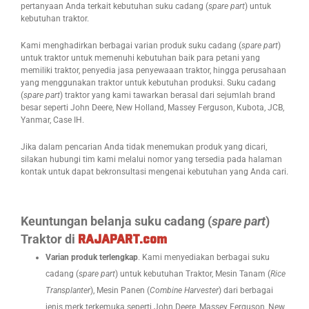
pertanyaan Anda terkait kebutuhan suku cadang (
spare part
) untuk
kebutuhan traktor.
Kami menghadirkan berbagai varian produk suku cadang (
spare part
)
untuk traktor untuk memenuhi kebutuhan baik para petani yang
memiliki traktor, penyedia jasa penyewaaan traktor, hingga perusahaan
yang menggunakan traktor untuk kebutuhan produksi. Suku cadang
(
spare part
) traktor yang kami tawarkan berasal dari sejumlah brand
besar seperti John Deere, New Holland, Massey Ferguson, Kubota, JCB,
Yanmar, Case IH.
Jika dalam pencarian Anda tidak menemukan produk yang dicari,
silakan hubungi tim kami melalui nomor yang tersedia pada halaman
kontak untuk dapat bekronsultasi mengenai kebutuhan yang Anda cari.
Keuntungan belanja suku cadang (
spare part
)
Traktor di
RAJAPART.com
Varian produk terlengkap
. Kami menyediakan berbagai suku
cadang (
spare part
) untuk kebutuhan Traktor, Mesin Tanam (
Rice
Transplanter
), Mesin Panen (
Combine Harvester
) dari berbagai
jenis merk terkemuka seperti John Deere, Massey Ferguson, New